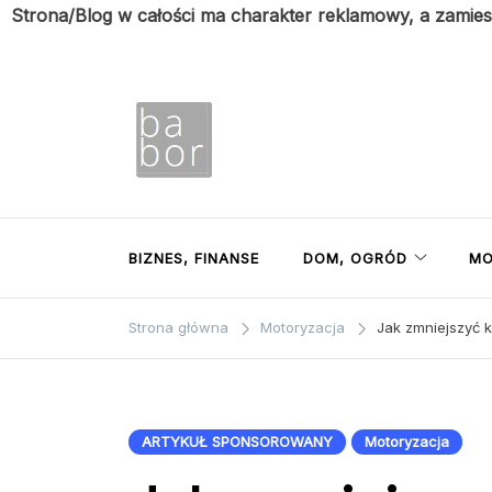
Strona/Blog w całości ma charakter reklamowy, a zamie
Przejdź
do
treści
Babor
Porady z pierwszej ręki
BIZNES, FINANSE
DOM, OGRÓD
MO
Strona główna
Motoryzacja
Jak zmniejszyć k
ARTYKUŁ SPONSOROWANY
Motoryzacja