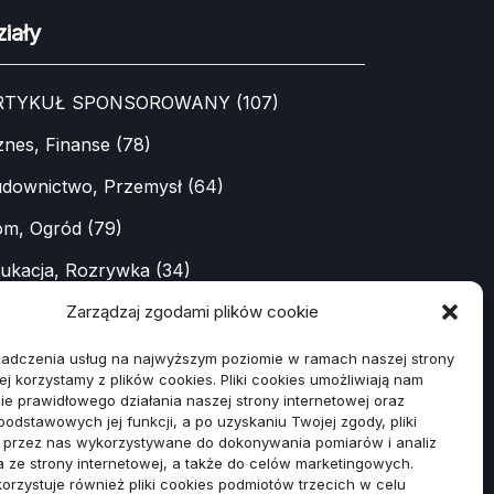
iały
RTYKUŁ SPONSOROWANY
(107)
znes, Finanse
(78)
downictwo, Przemysł
(64)
m, Ogród
(79)
ukacja, Rozrywka
(34)
ne
(89)
Zarządzaj zgodami plików cookie
da, Lifestyle
(23)
iadczenia usług na najwyższym poziomie w ramach naszej strony
ej korzystamy z plików cookies. Pliki cookies umożliwiają nam
toryzacja
(48)
e prawidłowego działania naszej strony internetowej oraz
 podstawowych jej funkcji, a po uzyskaniu Twojej zgody, pliki
ort, Turystyka
(54)
ą przez nas wykorzystywane do dokonywania pomiarów i analiz
a ze strony internetowej, a także do celów marketingowych.
chnologie
(19)
orzystuje również pliki cookies podmiotów trzecich w celu