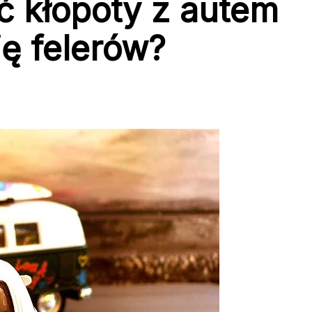
ć kłopoty z autem
ię felerów?