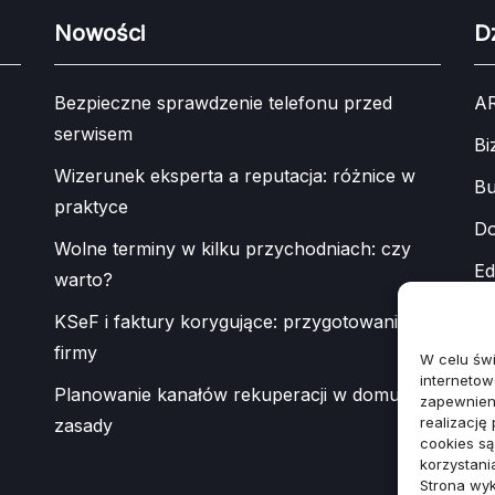
Nowości
Dz
Bezpieczne sprawdzenie telefonu przed
A
serwisem
Bi
Wizerunek eksperta a reputacja: różnice w
Bu
praktyce
Do
Wolne terminy w kilku przychodniach: czy
Ed
warto?
In
KSeF i faktury korygujące: przygotowanie
firmy
Mo
W celu św
internetow
Planowanie kanałów rekuperacji w domu:
Mo
zapewnieni
realizację
zasady
Sp
cookies s
korzystani
Te
Strona wyk