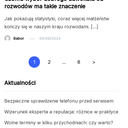
rozwodów ma takie znaczenie
Jak pokazują statystyki, coraz więcej małżeństw
kończy się w naszym kraju rozwodami. […]
Babor
05/09/2024
Nawigacja
1
2
…
8
>
po
wpisach
Aktualności
Bezpieczne sprawdzenie telefonu przed serwisem
Wizerunek eksperta a reputacja: różnice w praktyce
Wolne terminy w kilku przychodniach: czy warto?