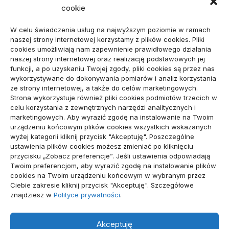
cookie
ARTYKUŁ SPONSOROWANY
(107)
W celu świadczenia usług na najwyższym poziomie w ramach
Biznes, Finanse
(78)
naszej strony internetowej korzystamy z plików cookies. Pliki
cookies umożliwiają nam zapewnienie prawidłowego działania
Budownictwo, Przemysł
(64)
naszej strony internetowej oraz realizację podstawowych jej
funkcji, a po uzyskaniu Twojej zgody, pliki cookies są przez nas
Dom, Ogród
(79)
wykorzystywane do dokonywania pomiarów i analiz korzystania
ze strony internetowej, a także do celów marketingowych.
Edukacja, Rozrywka
(34)
Strona wykorzystuje również pliki cookies podmiotów trzecich w
celu korzystania z zewnętrznych narzędzi analitycznych i
Inne
(89)
marketingowych. Aby wyrazić zgodę na instalowanie na Twoim
urządzeniu końcowym plików cookies wszystkich wskazanych
Moda, Lifestyle
(23)
wyżej kategorii kliknij przycisk "Akceptuję". Poszczególne
ustawienia plików cookies możesz zmieniać po kliknięciu
Motoryzacja
(48)
przycisku „Zobacz preferencje”. Jeśli ustawienia odpowiadają
Twoim preferencjom, aby wyrazić zgodę na instalowanie plików
Sport, Turystyka
(54)
cookies na Twoim urządzeniu końcowym w wybranym przez
Ciebie zakresie kliknij przycisk "Akceptuję". Szczegółowe
Technologie
(19)
znajdziesz w
Polityce prywatności
.
Usługi
(71)
Akceptuję