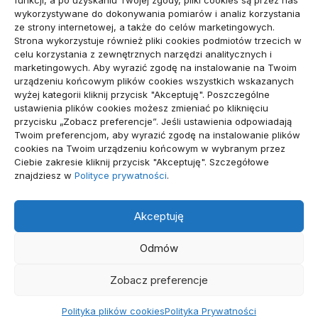
funkcji, a po uzyskaniu Twojej zgody, pliki cookies są przez nas
Dom, Ogród
(79)
wykorzystywane do dokonywania pomiarów i analiz korzystania
ze strony internetowej, a także do celów marketingowych.
Edukacja, Rozrywka
(34)
Strona wykorzystuje również pliki cookies podmiotów trzecich w
celu korzystania z zewnętrznych narzędzi analitycznych i
Inne
(89)
marketingowych. Aby wyrazić zgodę na instalowanie na Twoim
urządzeniu końcowym plików cookies wszystkich wskazanych
Moda, Lifestyle
(23)
wyżej kategorii kliknij przycisk "Akceptuję". Poszczególne
ustawienia plików cookies możesz zmieniać po kliknięciu
Motoryzacja
(48)
przycisku „Zobacz preferencje”. Jeśli ustawienia odpowiadają
Twoim preferencjom, aby wyrazić zgodę na instalowanie plików
Sport, Turystyka
(54)
cookies na Twoim urządzeniu końcowym w wybranym przez
Ciebie zakresie kliknij przycisk "Akceptuję". Szczegółowe
Technologie
(19)
znajdziesz w
Polityce prywatności
.
Usługi
(71)
Akceptuję
Zdrowie
(112)
Odmów
Zobacz preferencje
WSZELKIE PRAWA ZASTRZEŻONE - BABOR
POLITYKA
PLIKÓW COOKIES (EU)
|
POLITYKA PRYWATNOŚCI
Polityka plików cookies
Polityka Prywatności