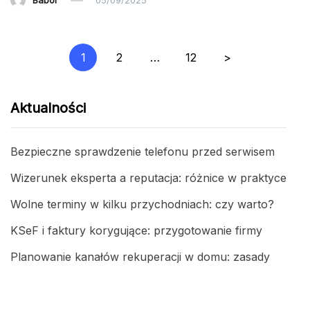
Nawigacja
1
2
…
12
>
po
wpisach
Aktualności
Bezpieczne sprawdzenie telefonu przed serwisem
Wizerunek eksperta a reputacja: różnice w praktyce
Wolne terminy w kilku przychodniach: czy warto?
KSeF i faktury korygujące: przygotowanie firmy
Planowanie kanałów rekuperacji w domu: zasady