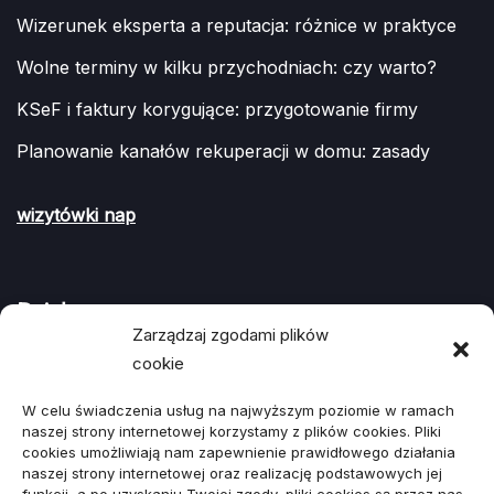
Wizerunek eksperta a reputacja: różnice w praktyce
Wolne terminy w kilku przychodniach: czy warto?
KSeF i faktury korygujące: przygotowanie firmy
Planowanie kanałów rekuperacji w domu: zasady
wizytówki nap
Działy
Zarządzaj zgodami plików
cookie
ARTYKUŁ SPONSOROWANY
(107)
W celu świadczenia usług na najwyższym poziomie w ramach
Biznes, Finanse
(78)
naszej strony internetowej korzystamy z plików cookies. Pliki
cookies umożliwiają nam zapewnienie prawidłowego działania
Budownictwo, Przemysł
(64)
naszej strony internetowej oraz realizację podstawowych jej