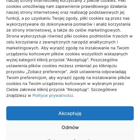
naszej strony internetowej korzystamy z plików cookies. Pliki
cookies umożliwiają nam zapewnienie prawidłowego działania
Budownictwo, Przemysł
(64)
naszej strony internetowej oraz realizację podstawowych jej
funkcji, a po uzyskaniu Twojej zgody, pliki cookies są przez nas
Dom, Ogród
(79)
wykorzystywane do dokonywania pomiarów i analiz korzystania
ze strony internetowej, a także do celów marketingowych.
Edukacja, Rozrywka
(34)
Strona wykorzystuje również pliki cookies podmiotów trzecich w
celu korzystania z zewnętrznych narzędzi analitycznych i
Inne
(89)
marketingowych. Aby wyrazić zgodę na instalowanie na Twoim
urządzeniu końcowym plików cookies wszystkich wskazanych
Moda, Lifestyle
(23)
wyżej kategorii kliknij przycisk "Akceptuję". Poszczególne
ustawienia plików cookies możesz zmieniać po kliknięciu
Motoryzacja
(48)
przycisku „Zobacz preferencje”. Jeśli ustawienia odpowiadają
Twoim preferencjom, aby wyrazić zgodę na instalowanie plików
Sport, Turystyka
(54)
cookies na Twoim urządzeniu końcowym w wybranym przez
Ciebie zakresie kliknij przycisk "Akceptuję". Szczegółowe
Technologie
(19)
znajdziesz w
Polityce prywatności
.
Usługi
(71)
Akceptuję
Zdrowie
(112)
Odmów