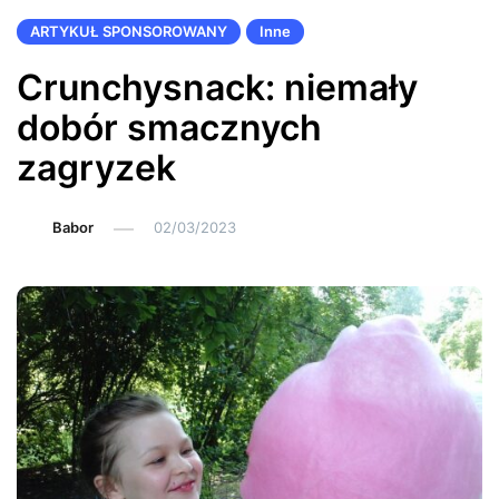
ARTYKUŁ SPONSOROWANY
Inne
Crunchysnack: niemały
dobór smacznych
zagryzek
Babor
02/03/2023