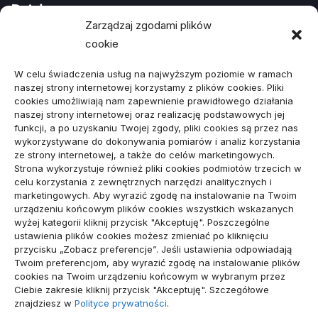
Działy
Zarządzaj zgodami plików
cookie
ARTYKUŁ SPONSOROWANY
(107)
W celu świadczenia usług na najwyższym poziomie w ramach
Biznes, Finanse
(78)
naszej strony internetowej korzystamy z plików cookies. Pliki
cookies umożliwiają nam zapewnienie prawidłowego działania
Budownictwo, Przemysł
(64)
naszej strony internetowej oraz realizację podstawowych jej
funkcji, a po uzyskaniu Twojej zgody, pliki cookies są przez nas
Dom, Ogród
(79)
wykorzystywane do dokonywania pomiarów i analiz korzystania
ze strony internetowej, a także do celów marketingowych.
Edukacja, Rozrywka
(34)
Strona wykorzystuje również pliki cookies podmiotów trzecich w
celu korzystania z zewnętrznych narzędzi analitycznych i
Inne
(89)
marketingowych. Aby wyrazić zgodę na instalowanie na Twoim
urządzeniu końcowym plików cookies wszystkich wskazanych
Moda, Lifestyle
(23)
wyżej kategorii kliknij przycisk "Akceptuję". Poszczególne
ustawienia plików cookies możesz zmieniać po kliknięciu
Motoryzacja
(48)
przycisku „Zobacz preferencje”. Jeśli ustawienia odpowiadają
Twoim preferencjom, aby wyrazić zgodę na instalowanie plików
Sport, Turystyka
(54)
cookies na Twoim urządzeniu końcowym w wybranym przez
Ciebie zakresie kliknij przycisk "Akceptuję". Szczegółowe
Technologie
(19)
znajdziesz w
Polityce prywatności
.