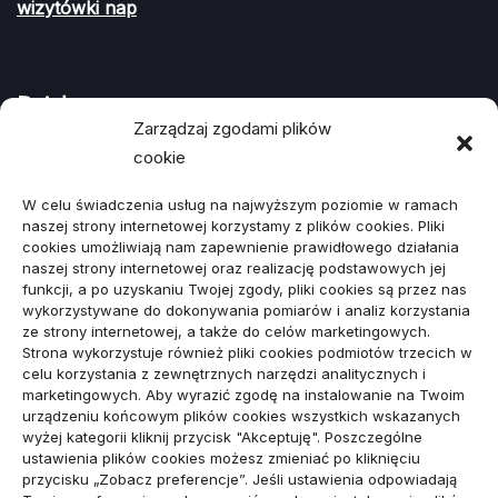
wizytówki nap
Działy
Zarządzaj zgodami plików
cookie
ARTYKUŁ SPONSOROWANY
(107)
W celu świadczenia usług na najwyższym poziomie w ramach
Biznes, Finanse
(78)
naszej strony internetowej korzystamy z plików cookies. Pliki
cookies umożliwiają nam zapewnienie prawidłowego działania
Budownictwo, Przemysł
(64)
naszej strony internetowej oraz realizację podstawowych jej
funkcji, a po uzyskaniu Twojej zgody, pliki cookies są przez nas
Dom, Ogród
(79)
wykorzystywane do dokonywania pomiarów i analiz korzystania
ze strony internetowej, a także do celów marketingowych.
Edukacja, Rozrywka
(34)
Strona wykorzystuje również pliki cookies podmiotów trzecich w
celu korzystania z zewnętrznych narzędzi analitycznych i
Inne
(89)
marketingowych. Aby wyrazić zgodę na instalowanie na Twoim
urządzeniu końcowym plików cookies wszystkich wskazanych
Moda, Lifestyle
(23)
wyżej kategorii kliknij przycisk "Akceptuję". Poszczególne
ustawienia plików cookies możesz zmieniać po kliknięciu
Motoryzacja
(48)
przycisku „Zobacz preferencje”. Jeśli ustawienia odpowiadają