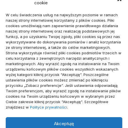
cookie
ARTYKUŁ SPONSOROWANY
(107)
W celu świadczenia usług na najwyższym poziomie w ramach
Biznes, Finanse
(78)
naszej strony internetowej korzystamy z plików cookies. Pliki
cookies umożliwiają nam zapewnienie prawidłowego działania
Budownictwo, Przemysł
(64)
naszej strony internetowej oraz realizację podstawowych jej
funkcji, a po uzyskaniu Twojej zgody, pliki cookies są przez nas
Dom, Ogród
(79)
wykorzystywane do dokonywania pomiarów i analiz korzystania
ze strony internetowej, a także do celów marketingowych.
Edukacja, Rozrywka
(34)
Strona wykorzystuje również pliki cookies podmiotów trzecich w
celu korzystania z zewnętrznych narzędzi analitycznych i
Inne
(89)
marketingowych. Aby wyrazić zgodę na instalowanie na Twoim
urządzeniu końcowym plików cookies wszystkich wskazanych
Moda, Lifestyle
(23)
wyżej kategorii kliknij przycisk "Akceptuję". Poszczególne
ustawienia plików cookies możesz zmieniać po kliknięciu
Motoryzacja
(48)
przycisku „Zobacz preferencje”. Jeśli ustawienia odpowiadają
Twoim preferencjom, aby wyrazić zgodę na instalowanie plików
Sport, Turystyka
(54)
cookies na Twoim urządzeniu końcowym w wybranym przez
Ciebie zakresie kliknij przycisk "Akceptuję". Szczegółowe
Technologie
(19)
znajdziesz w
Polityce prywatności
.
Usługi
(71)
Akceptuję
Zdrowie
(112)