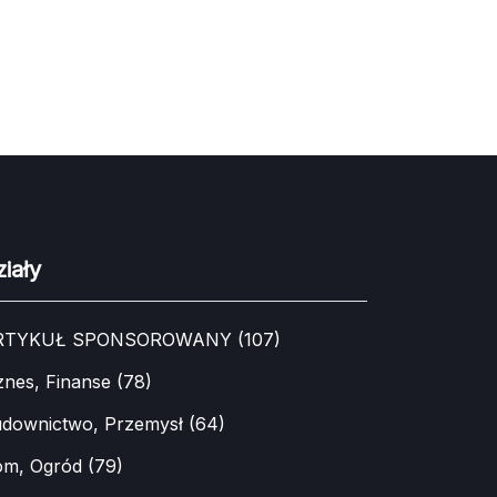
iały
RTYKUŁ SPONSOROWANY
(107)
znes, Finanse
(78)
downictwo, Przemysł
(64)
m, Ogród
(79)