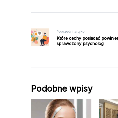
Nawigacja
Poprzedni artykuł
Które cechy posiadać powinie
sprawdzony psycholog
wpisu
Podobne wpisy