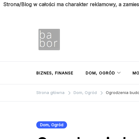
Strona/Blog w całości ma charakter reklamowy, a zamie
Przejdź
do
treści
Babor
Porady z pierwszej ręki
BIZNES, FINANSE
DOM, OGRÓD
MO
Strona główna
Dom, Ogród
Ogrodzenia budo
Dom, Ogród