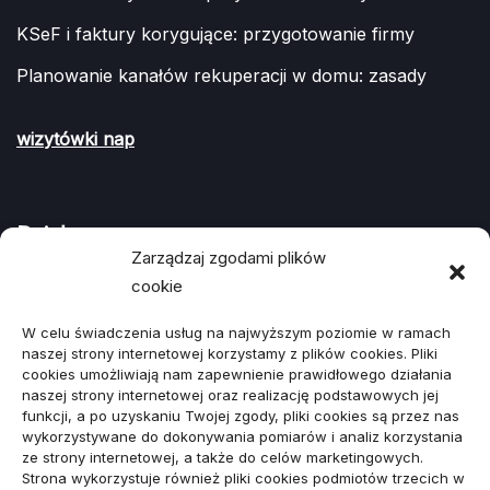
KSeF i faktury korygujące: przygotowanie firmy
Planowanie kanałów rekuperacji w domu: zasady
wizytówki nap
Działy
Zarządzaj zgodami plików
cookie
ARTYKUŁ SPONSOROWANY
(107)
W celu świadczenia usług na najwyższym poziomie w ramach
Biznes, Finanse
(78)
naszej strony internetowej korzystamy z plików cookies. Pliki
cookies umożliwiają nam zapewnienie prawidłowego działania
Budownictwo, Przemysł
(64)
naszej strony internetowej oraz realizację podstawowych jej
funkcji, a po uzyskaniu Twojej zgody, pliki cookies są przez nas
Dom, Ogród
(79)
wykorzystywane do dokonywania pomiarów i analiz korzystania
ze strony internetowej, a także do celów marketingowych.
Edukacja, Rozrywka
(34)
Strona wykorzystuje również pliki cookies podmiotów trzecich w