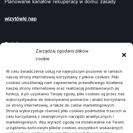
Planowanie kanałów rekuperacji w domu: zasady
wizytówki nap
Działy
Zarządzaj zgodami plików
cookie
ARTYKUŁ SPONSOROWANY
(107)
W celu świadczenia usług na najwyższym poziomie w ramach
Biznes, Finanse
(78)
naszej strony internetowej korzystamy z plików cookies. Pliki
cookies umożliwiają nam zapewnienie prawidłowego działania
Budownictwo, Przemysł
(64)
naszej strony internetowej oraz realizację podstawowych jej
funkcji, a po uzyskaniu Twojej zgody, pliki cookies są przez nas
Dom, Ogród
(79)
wykorzystywane do dokonywania pomiarów i analiz korzystania
ze strony internetowej, a także do celów marketingowych.
Edukacja, Rozrywka
(34)
Strona wykorzystuje również pliki cookies podmiotów trzecich w
celu korzystania z zewnętrznych narzędzi analitycznych i
Inne
(89)
marketingowych. Aby wyrazić zgodę na instalowanie na Twoim
urządzeniu końcowym plików cookies wszystkich wskazanych
Moda, Lifestyle
(23)