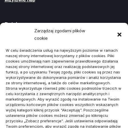
Działy
Zarządzaj zgodami plików
cookie
ARTYKUŁ SPONSOROWANY
(107)
W celu świadczenia usług na najwyższym poziomie w ramach
Biznes, Finanse
(78)
naszej strony internetowej korzystamy z plików cookies. Pliki
cookies umożliwiają nam zapewnienie prawidłowego działania
Budownictwo, Przemysł
(64)
naszej strony internetowej oraz realizację podstawowych jej
funkcji, a po uzyskaniu Twojej zgody, pliki cookies są przez nas
Dom, Ogród
(79)
wykorzystywane do dokonywania pomiarów i analiz korzystania
ze strony internetowej, a także do celów marketingowych.
Edukacja, Rozrywka
(34)
Strona wykorzystuje również pliki cookies podmiotów trzecich w
celu korzystania z zewnętrznych narzędzi analitycznych i
Inne
(89)
marketingowych. Aby wyrazić zgodę na instalowanie na Twoim
urządzeniu końcowym plików cookies wszystkich wskazanych
Moda, Lifestyle
(23)
wyżej kategorii kliknij przycisk "Akceptuję". Poszczególne
ustawienia plików cookies możesz zmieniać po kliknięciu
Motoryzacja
(48)
przycisku „Zobacz preferencje”. Jeśli ustawienia odpowiadają
Twoim preferencjom, aby wyrazić zgodę na instalowanie plików