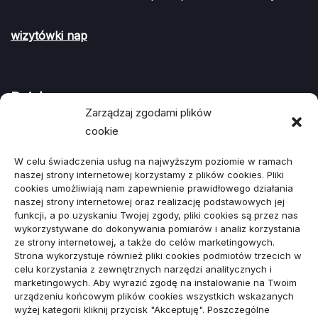
wizytówki nap
Działy
Zarządzaj zgodami plików
cookie
ARTYKUŁ SPONSOROWANY
(107)
W celu świadczenia usług na najwyższym poziomie w ramach
Biznes, Finanse
(78)
naszej strony internetowej korzystamy z plików cookies. Pliki
cookies umożliwiają nam zapewnienie prawidłowego działania
Budownictwo, Przemysł
(64)
naszej strony internetowej oraz realizację podstawowych jej
funkcji, a po uzyskaniu Twojej zgody, pliki cookies są przez nas
Dom, Ogród
(79)
wykorzystywane do dokonywania pomiarów i analiz korzystania
ze strony internetowej, a także do celów marketingowych.
Edukacja, Rozrywka
(34)
Strona wykorzystuje również pliki cookies podmiotów trzecich w
celu korzystania z zewnętrznych narzędzi analitycznych i
Inne
(89)
marketingowych. Aby wyrazić zgodę na instalowanie na Twoim
urządzeniu końcowym plików cookies wszystkich wskazanych
Moda, Lifestyle
(23)
wyżej kategorii kliknij przycisk "Akceptuję". Poszczególne