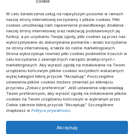
cookie
ARTYKUŁ SPONSOROWANY
(107)
W celu świadczenia usług na najwyższym poziomie w ramach
Biznes, Finanse
(78)
naszej strony internetowej korzystamy z plików cookies. Pliki
cookies umożliwiają nam zapewnienie prawidłowego działania
Budownictwo, Przemysł
(64)
naszej strony internetowej oraz realizację podstawowych jej
funkcji, a po uzyskaniu Twojej zgody, pliki cookies są przez nas
Dom, Ogród
(79)
wykorzystywane do dokonywania pomiarów i analiz korzystania
ze strony internetowej, a także do celów marketingowych.
Edukacja, Rozrywka
(34)
Strona wykorzystuje również pliki cookies podmiotów trzecich w
celu korzystania z zewnętrznych narzędzi analitycznych i
Inne
(89)
marketingowych. Aby wyrazić zgodę na instalowanie na Twoim
urządzeniu końcowym plików cookies wszystkich wskazanych
Moda, Lifestyle
(23)
wyżej kategorii kliknij przycisk "Akceptuję". Poszczególne
ustawienia plików cookies możesz zmieniać po kliknięciu
Motoryzacja
(48)
przycisku „Zobacz preferencje”. Jeśli ustawienia odpowiadają
Twoim preferencjom, aby wyrazić zgodę na instalowanie plików
Sport, Turystyka
(54)
cookies na Twoim urządzeniu końcowym w wybranym przez
Ciebie zakresie kliknij przycisk "Akceptuję". Szczegółowe
Technologie
(19)
znajdziesz w
Polityce prywatności
.
Usługi
(71)
Akceptuję
Zdrowie
(112)