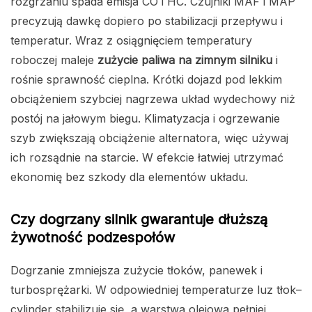
rozgrzaniu spada emisja CO i HC. Czujniki MAF i MAP
precyzują dawkę dopiero po stabilizacji przepływu i
temperatur. Wraz z osiągnięciem temperatury
roboczej maleje
zużycie paliwa na zimnym silniku
i
rośnie sprawność cieplna. Krótki dojazd pod lekkim
obciążeniem szybciej nagrzewa układ wydechowy niż
postój na jałowym biegu. Klimatyzacja i ogrzewanie
szyb zwiększają obciążenie alternatora, więc używaj
ich rozsądnie na starcie. W efekcie łatwiej utrzymać
ekonomię bez szkody dla elementów układu.
Czy dogrzany silnik gwarantuje dłuższą
żywotność podzespołów
Dogrzanie zmniejsza zużycie tłoków, panewek i
turbosprężarki. W odpowiedniej temperaturze luz tłok–
cylinder stabilizuje się, a warstwa olejowa pełniej