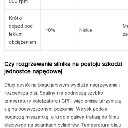
000 rpm
Krótki
dojazd pod
Me
~0%
Niskie
lekkim
za
obciążeniem
Czy rozgrzewanie silnika na postoju szkodzi
jednostce napędowej
Długi postój na biegu jałowym wydłuża nagrzewanie i
rozcieńcza olej. Spaliny nie podnoszą szybko
temperatury katalizatora i GPF, więc emisje utrzymują
się na podwyższonym poziomie. Wtrysk podaje
bogatszą mieszankę, a krople paliwa trafiają do filmu
olejowego na ściankach cylindrów. Temperatura oleju