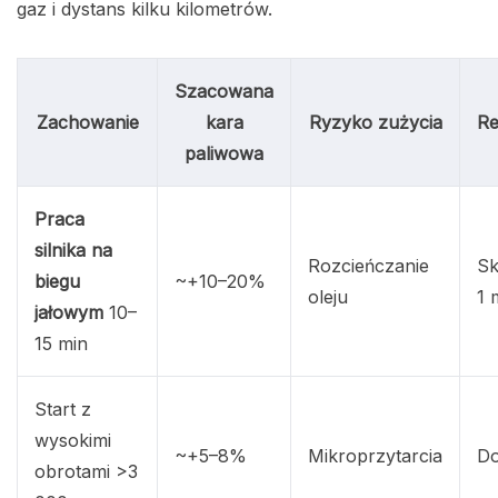
gaz i dystans kilku kilometrów.
Szacowana
Zachowanie
kara
Ryzyko zużycia
Re
paliwowa
Praca
silnika na
Rozcieńczanie
Sk
biegu
~+10–20%
oleju
1 
jałowym
10–
15 min
Start z
wysokimi
~+5–8%
Mikroprzytarcia
Do
obrotami >3