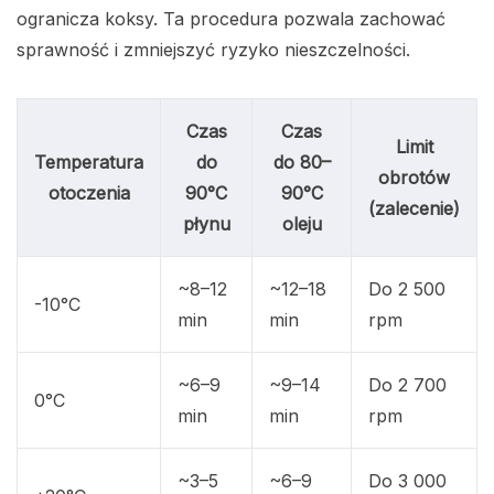
ogranicza koksy. Ta procedura pozwala zachować
sprawność i zmniejszyć ryzyko nieszczelności.
Czas
Czas
Limit
Temperatura
do
do 80–
obrotów
otoczenia
90°C
90°C
(zalecenie)
płynu
oleju
~8–12
~12–18
Do 2 500
-10°C
min
min
rpm
~6–9
~9–14
Do 2 700
0°C
min
min
rpm
~3–5
~6–9
Do 3 000