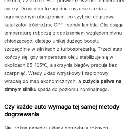
sekund, aż czujnik ECT potwierdzi wzrost temperatury
cieczy. Drugi etap to łagodne ruszenie i jazda z
ograniczonym obciążeniem, co szybciej dogrzewa
katalizator trójdrożny, GPF i sondy lambda. Olej osiąga
temperaturę roboczą z opóźnieniem względem płynu
chłodzącego, dlatego unikaj dużego boostu,
szczególnie w silnikach z turbosprężarką. Trzeci etap
kończy się, gdy temperatura oleju stabilizuje się w
okolicach 85–105°C, a skrzynia biegów pracuje bez
szarpnięć. Wtedy układ wtryskowy i zapłonowy
wracają do map ekonomicznych, a
zużycie paliwa na
zimnym silniku
spada do poziomu nominalnego.
Czy każde auto wymaga tej samej metody
dogrzewania
Nie, różne napędy i układy potrzebują różnych