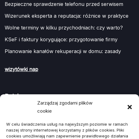
Bezpieczne sprawdzenie telefonu przed serwisem
Wizerunek eksperta a reputacja: różnice w praktyce
Wolne terminy w kilku przychodniach: czy warto?
KSeF i faktury korygujące: przygotowanie firmy
Planowanie kanałów rekuperacji w domu: zasady
wizytówki nap
Działy
Zarządzaj zgodami plików
cookie
ARTYKUŁ SPONSOROWANY
(107)
W celu świadczenia usług na najwyższym poziomie w ramach
Biznes, Finanse
(78)
naszej strony internetowej korzystamy z plików cookies. Pliki
cookies umożliwiają nam zapewnienie prawidłowego działania