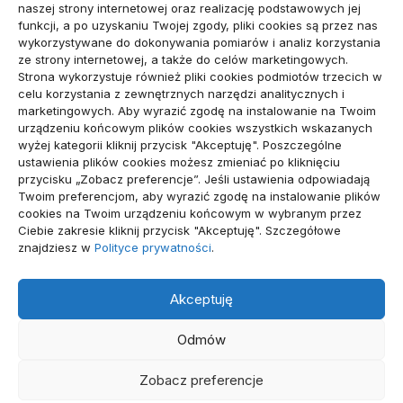
Budownictwo, Przemysł
(64)
naszej strony internetowej oraz realizację podstawowych jej
funkcji, a po uzyskaniu Twojej zgody, pliki cookies są przez nas
Dom, Ogród
(79)
wykorzystywane do dokonywania pomiarów i analiz korzystania
ze strony internetowej, a także do celów marketingowych.
Edukacja, Rozrywka
(34)
Strona wykorzystuje również pliki cookies podmiotów trzecich w
celu korzystania z zewnętrznych narzędzi analitycznych i
Inne
(89)
marketingowych. Aby wyrazić zgodę na instalowanie na Twoim
urządzeniu końcowym plików cookies wszystkich wskazanych
Moda, Lifestyle
(23)
wyżej kategorii kliknij przycisk "Akceptuję". Poszczególne
ustawienia plików cookies możesz zmieniać po kliknięciu
Motoryzacja
(48)
przycisku „Zobacz preferencje”. Jeśli ustawienia odpowiadają
Twoim preferencjom, aby wyrazić zgodę na instalowanie plików
Sport, Turystyka
(54)
cookies na Twoim urządzeniu końcowym w wybranym przez
Ciebie zakresie kliknij przycisk "Akceptuję". Szczegółowe
Technologie
(19)
znajdziesz w
Polityce prywatności
.
Usługi
(71)
Akceptuję
Zdrowie
(112)
Odmów
Zobacz preferencje
WSZELKIE PRAWA ZASTRZEŻONE - BABOR
POLITYKA