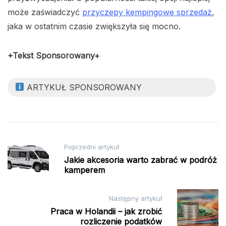
może zaświadczyć
przyczepy kempingowe sprzedaż
,
jaka w ostatnim czasie zwiększyła się mocno.
+Tekst Sponsorowany+
ARTYKUŁ SPONSOROWANY
Nawigacja
Poprzedni artykuł
wpisu
Jakie akcesoria warto zabrać w podróż
kamperem
Następny artykuł
Praca w Holandii – jak zrobić
rozliczenie podatków