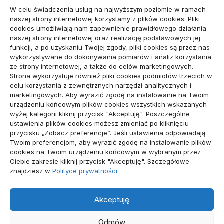
W celu świadczenia usług na najwyższym poziomie w ramach
Biznes, Finanse
(78)
naszej strony internetowej korzystamy z plików cookies. Pliki
cookies umożliwiają nam zapewnienie prawidłowego działania
Budownictwo, Przemysł
(64)
naszej strony internetowej oraz realizację podstawowych jej
funkcji, a po uzyskaniu Twojej zgody, pliki cookies są przez nas
Dom, Ogród
(79)
wykorzystywane do dokonywania pomiarów i analiz korzystania
ze strony internetowej, a także do celów marketingowych.
Edukacja, Rozrywka
(34)
Strona wykorzystuje również pliki cookies podmiotów trzecich w
celu korzystania z zewnętrznych narzędzi analitycznych i
Inne
(89)
marketingowych. Aby wyrazić zgodę na instalowanie na Twoim
urządzeniu końcowym plików cookies wszystkich wskazanych
Moda, Lifestyle
(23)
wyżej kategorii kliknij przycisk "Akceptuję". Poszczególne
ustawienia plików cookies możesz zmieniać po kliknięciu
Motoryzacja
(48)
przycisku „Zobacz preferencje”. Jeśli ustawienia odpowiadają
Twoim preferencjom, aby wyrazić zgodę na instalowanie plików
Sport, Turystyka
(54)
cookies na Twoim urządzeniu końcowym w wybranym przez
Ciebie zakresie kliknij przycisk "Akceptuję". Szczegółowe
Technologie
(19)
znajdziesz w
Polityce prywatności
.
Usługi
(71)
Akceptuję
Zdrowie
(112)
Odmów